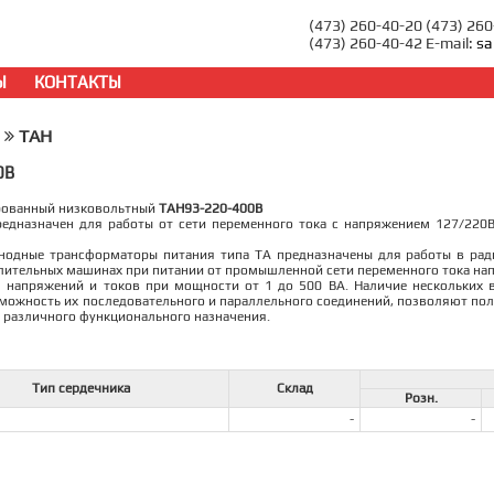
(473) 260-40-20 (473) 26
(473) 260-40-42 E-mail:
sa
Ы
КОНТАКТЫ
ТАН
0В
рованный низковольтный
ТАН93-220-400В
едназначен для работы от сети переменного тока с напряжением 127/220В
нодные трансформаторы питания типа ТА предназначены для работы в ради
ительных машинах при питании от промышленной сети переменного тока напр
 напряжений и токов при мощности от 1 до 500 ВА. Наличие нескольких в
можность их последовательного и параллельного соединений, позволяют по
 различного функционального назначения.
Тип сердечника
Склад
Розн.
-
-