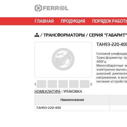
ГЛАВНАЯ
ПРОДУКЦИЯ
ПОРЯДОК РАБОТ
/
ТРАНСФОРМАТОРЫ
/
СЕРИЯ "ГАБАРИТ"
ТАН93-220-40
Силовой унифици
Трансформатор пр
400Гц.
Малогабаритные a
электронно-вычисл
широкий диапазон
напряжения, и воз
питания устройств
НОМЕКЛАТУРА
УПАКОВКА
/
Наименование
ТАН93-220-400