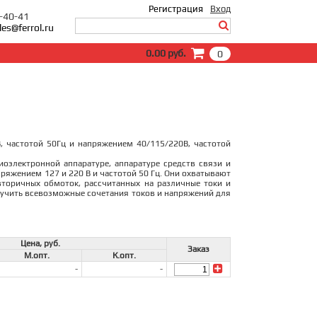
Регистрация
Вход
0-40-41
les@ferrol.ru
Вход
0.00 руб.
0
E-Mail:
Пароль:
Запомнить меня
Забыли пароль?
, частотой 50Гц и напряжением 40/115/220В, частотой
оэлектронной аппаратуре, аппаратуре средств связи и
яжением 127 и 220 В и частотой 50 Гц. Они охватывают
торичных обмоток, рассчитанных на различные токи и
лучить всевозможные сочетания токов и напряжений для
Цена, руб.
Заказ
М.опт.
К.опт.
-
-