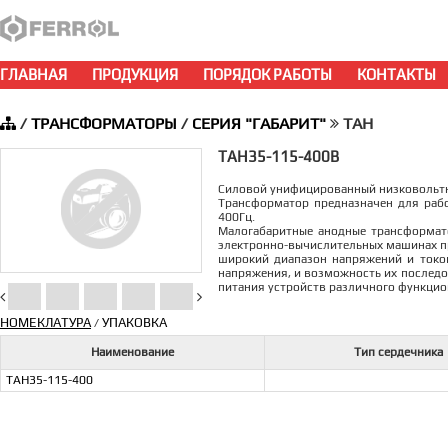
ГЛАВНАЯ
ПРОДУКЦИЯ
ПОРЯДОК РАБОТЫ
КОНТАКТЫ
/
ТРАНСФОРМАТОРЫ
/
СЕРИЯ "ГАБАРИТ"
ТАН
ТАН35-115-400В
Силовой унифицированный низковоль
Трансформатор предназначен для рабо
400Гц.
Малогабаритные aнодные трансформато
электронно-вычислительных машинах пр
широкий диапазон напряжений и токов
напряжения, и возможность их последо
питания устройств различного функцио
НОМЕКЛАТУРА
УПАКОВКА
/
Наименование
Тип сердечника
ТАН35-115-400