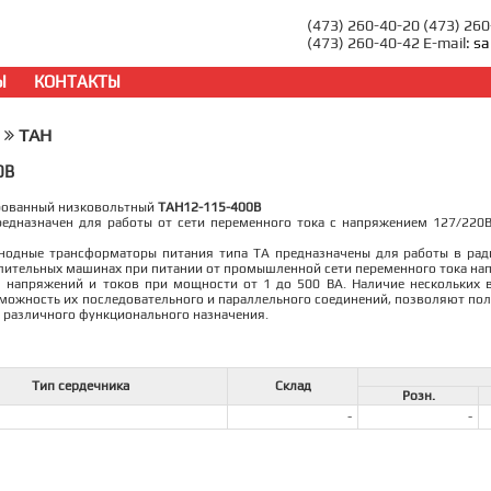
(473) 260-40-20 (473) 26
(473) 260-40-42 E-mail:
sa
Ы
КОНТАКТЫ
ТАН
0В
рованный низковольтный
ТАН12-115-400В
едназначен для работы от сети переменного тока с напряжением 127/220В
нодные трансформаторы питания типа ТА предназначены для работы в ради
ительных машинах при питании от промышленной сети переменного тока напр
 напряжений и токов при мощности от 1 до 500 ВА. Наличие нескольких в
можность их последовательного и параллельного соединений, позволяют по
 различного функционального назначения.
Тип сердечника
Склад
Розн.
-
-