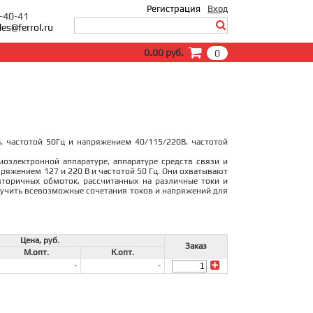
Регистрация
Вход
0-40-41
les@ferrol.ru
Вход
0.00 руб.
0
E-Mail:
Пароль:
Запомнить меня
Забыли пароль?
, частотой 50Гц и напряжением 40/115/220В, частотой
оэлектронной аппаратуре, аппаратуре средств связи и
яжением 127 и 220 В и частотой 50 Гц. Они охватывают
торичных обмоток, рассчитанных на различные токи и
лучить всевозможные сочетания токов и напряжений для
Цена, руб.
Заказ
М.опт.
К.опт.
-
-