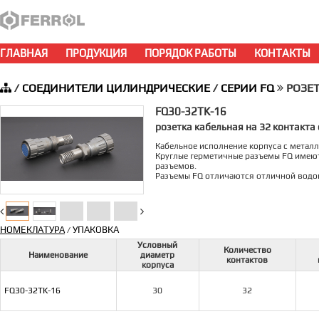
ГЛАВНАЯ
ПРОДУКЦИЯ
ПОРЯДОК РАБОТЫ
КОНТАКТЫ
/
СОЕДИНИТЕЛИ ЦИЛИНДРИЧЕСКИЕ
/
СЕРИИ FQ
РОЗЕТК
FQ30-32TK-16
розетка кабельная на 32 контакт
Кабельное исполнение корпуса с метал
Круглые герметичные разъемы FQ имеют
разъемов.
Разъемы FQ отличаются отличной водон
НОМЕКЛАТУРА
УПАКОВКА
/
Условный
Количество
Наименование
диаметр
контактов
корпуса
FQ30-32TK-16
30
32