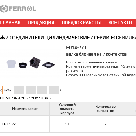
ГЛАВНАЯ
ПРОДУКЦИЯ
ПОРЯДОК РАБОТЫ
КОНТАКТЫ
/
СОЕДИНИТЕЛИ ЦИЛИНДРИЧЕСКИЕ
/
СЕРИИ FQ
ВИЛКА 
FQ14-7ZJ
вилка блочная на 7 контактов
Блочное исполнение корпуса
Круглые герметичные разъемы FQ имеют
разъемов.
Разъемы FQ отличаются отличной водон
НОМЕКЛАТУРА
УПАКОВКА
/
Условный
Количество
Наименование
диаметр
контактов
корпуса
FQ14-7ZJ
14
7