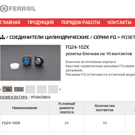
ГЛАВНАЯ
ПРОДУКЦИЯ
ПОРЯДОК РАБОТЫ
КОНТАКТЫ
/
СОЕДИНИТЕЛИ ЦИЛИНДРИЧЕСКИЕ
/
СЕРИИ FQ
РОЗЕТК
FQ24-10ZK
розетка блочная на 10 контактов
Блочное исполнение корпуса
Круглые герметичные разъемы FQ имеют
разъемов.
Разъемы FQ отличаются отличной водон
НОМЕКЛАТУРА
УПАКОВКА
/
Условный
Количество
Наименование
диаметр
контактов
корпуса
FQ24-10ZK
24
10