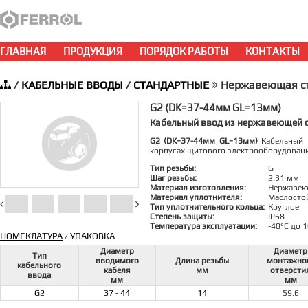
ГЛАВНАЯ
ПРОДУКЦИЯ
ПОРЯДОК РАБОТЫ
КОНТАКТЫ
/
КАБЕЛЬНЫЕ ВВОДЫ
/
СТАНДАРТНЫЕ
Нержавеющая ста
G2 (DK=37-44мм GL=13мм)
Кабельный ввод из нержавеющей с
G2 (DK=37-44мм GL=13мм)
Кабельный в
корпусах щитового электрооборудован
Тип резьбы:
G
Шаг резьбы:
2.31 мм
Материал изготовления:
Нержавею
Материал уплотнителя:
Маслосто
Тип уплотнительного кольца:
Круглое
Степень защиты:
IP68
Температура эксплуатации:
-40°C до 
НОМЕКЛАТУРА
УПАКОВКА
/
Диаметр
Диаметр
Тип
вводимого
Длина резьбы
монтажно
кабельного
кабеля
мм
отверсти
ввода
мм
мм
G2
37 - 44
14
59.6