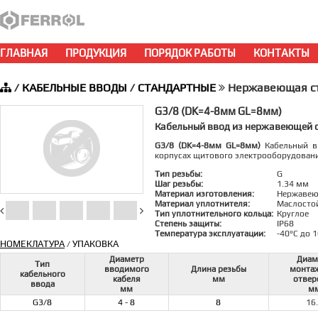
ГЛАВНАЯ
ПРОДУКЦИЯ
ПОРЯДОК РАБОТЫ
КОНТАКТЫ
/
КАБЕЛЬНЫЕ ВВОДЫ
/
СТАНДАРТНЫЕ
Нержавеющая ста
G3/8 (DK=4-8мм GL=8мм)
Кабельный ввод из нержавеющей с
G3/8 (DK=4-8мм GL=8мм)
Кабельный вв
корпусах щитового электрооборудован
Тип резьбы:
G
Шаг резьбы:
1.34 мм
Материал изготовления:
Нержавею
Материал уплотнителя:
Маслосто
Тип уплотнительного кольца:
Круглое
Степень защиты:
IP68
Температура эксплуатации:
-40°C до 
НОМЕКЛАТУРА
УПАКОВКА
/
Диаметр
Диам
Тип
вводимого
Длина резьбы
монта
кабельного
кабеля
мм
отвер
ввода
мм
м
G3/8
4 - 8
8
16