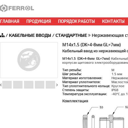
ГЛАВНАЯ
ПРОДУКЦИЯ
ПОРЯДОК РАБОТЫ
КОНТАКТЫ
/
КАБЕЛЬНЫЕ ВВОДЫ
/
СТАНДАРТНЫЕ
Нержавеющая ста
M14x1.5 (DK=4-8мм GL=7мм)
Кабельный ввод из нержавеющей с
M14x1.5 (DK=4-8мм GL=7мм)
Кабельный
корпусах щитового электрооборудован
Тип резьбы:
M
Шаг резьбы:
1.5 мм
Материал изготовления:
Нержавею
Материал уплотнителя:
Маслосто
Тип уплотнительного кольца:
Круглое
Степень защиты:
IP68
Температура эксплуатации:
-40°C до 
Комплектация