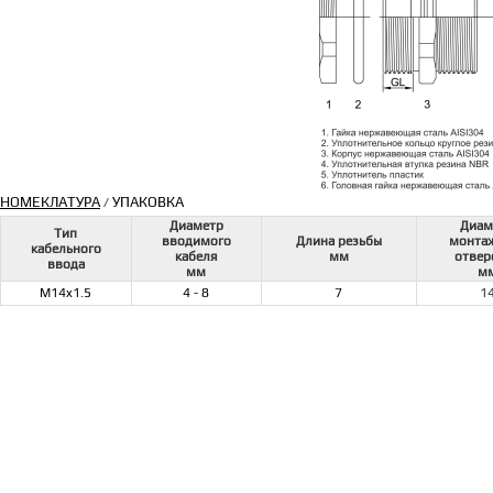
НОМЕКЛАТУРА
УПАКОВКА
/
Диаметр
Диам
Тип
вводимого
Длина резьбы
монта
кабельного
кабеля
мм
отвер
ввода
мм
м
M14x1.5
4 - 8
7
1