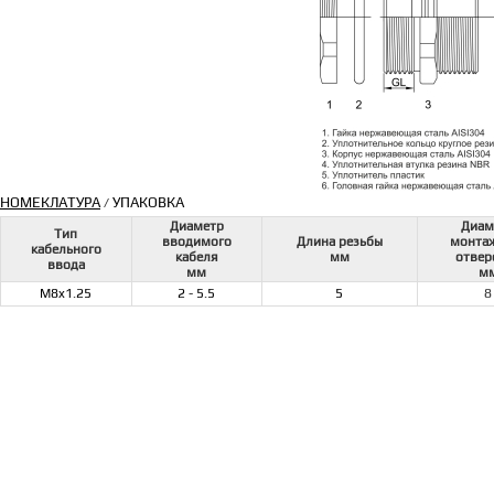
НОМЕКЛАТУРА
УПАКОВКА
/
Диаметр
Диам
Тип
вводимого
Длина резьбы
монта
кабельного
кабеля
мм
отвер
ввода
мм
м
M8x1.25
2 - 5.5
5
8