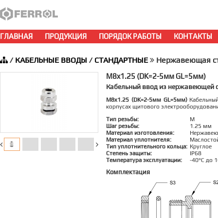
ГЛАВНАЯ
ПРОДУКЦИЯ
ПОРЯДОК РАБОТЫ
КОНТАКТЫ
/
КАБЕЛЬНЫЕ ВВОДЫ
/
СТАНДАРТНЫЕ
Нержавеющая ста
M8x1.25 (DK=2-5мм GL=5мм)
Кабельный ввод из нержавеющей с
M8x1.25 (DK=2-5мм GL=5мм)
Кабельный
корпусах щитового электрооборудован
Тип резьбы:
M
Шаг резьбы:
1.25 мм
Материал изготовления:
Нержавею
Материал уплотнителя:
Маслосто
Тип уплотнительного кольца:
Круглое
Степень защиты:
IP68
Температура эксплуатации:
-40°C до 
Комплектация