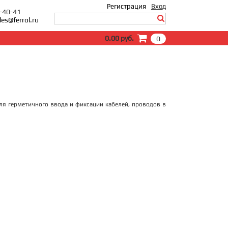
Регистрация
Вход
0-40-41
les@ferrol.ru
Вход
0.00 руб.
0
E-Mail:
Пароль:
Запомнить меня
Забыли пароль?
я герметичного ввода и фиксации кабелей, проводов в