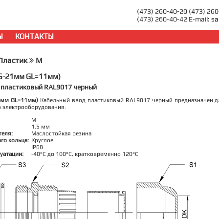
(473) 260-40-20 (473) 26
(473) 260-40-42 E-mail:
sa
Ы
КОНТАКТЫ
Пластик
M
6-21мм GL=11мм)
 пластиковый RAL9017 черный
1мм GL=11мм)
Кабельный ввод пластиковый RAL9017 черный предназначен дл
о электрооборудования.
M
1.5 мм
теля:
Маслостойкая резина
го кольца:
Круглое
IP68
уатации:
-40°C до 100°C, кратковременно 120°C