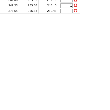
287.68
269.69
251.71
249.25
233.68
218.10
273.65
256.53
239.43