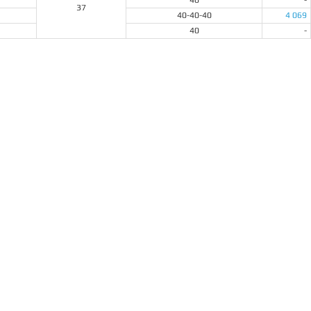
40
-
37
40-40-40
4 069
40
-