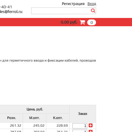
Регистрация
Вход
0-40-41
les@ferrol.ru
Вход
0.00 руб.
0
E-Mail:
Пароль:
Запомнить меня
Забыли пароль?
 для герметичного ввода и фиксации кабелей, проводов
Цена, руб.
Заказ
Розн.
М.опт.
К.опт.
261.32
245.02
228.69