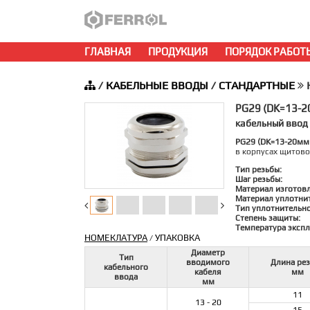
ГЛАВНАЯ
ПРОДУКЦИЯ
ПОРЯДОК РАБОТ
/
КАБЕЛЬНЫЕ ВВОДЫ
/
СТАНДАРТНЫЕ
Н
PG29 (DK=13-
кабельный ввод
PG29 (DK=13-20мм
в корпусах щитово
Тип резьбы:
Шаг резьбы:
Материал изготов
Материал уплотни
Тип уплотнительно
Степень защиты:
Температура экспл
НОМЕКЛАТУРА
УПАКОВКА
/
Диаметр
Тип
вводимого
Длина ре
кабельного
кабеля
мм
ввода
мм
11
13 - 20