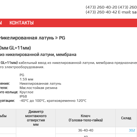
(473) 260-40-20 (473) 26
(473) 260-40-42 E-mail:
sa
Ы
КОНТАКТЫ
икелированная латунь
PG
20мм GL=11мм)
 из никелированной латуни, мембрана
 GL=11мм)
кабельный ввод из никелированной латуни, мембрана предназначен
го электрооборудования.
PG
1.59 мм
ления:
Никелированная латунь
теля:
Маслостойкая резина
го кольца:
Круглое
IP68
уатации:
-40°C до 100°C, кратковременно 120°C
Диаметр
зьбы
монтажного
Ключ
Склад
отверстия
(Голова-тело-гайка)
мм
36-40-40
302