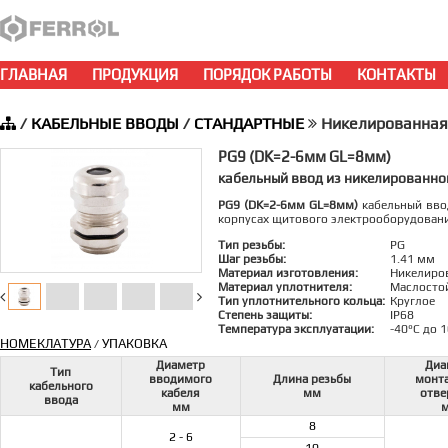
ГЛАВНАЯ
ПРОДУКЦИЯ
ПОРЯДОК РАБОТЫ
КОНТАКТЫ
/
КАБЕЛЬНЫЕ ВВОДЫ
/
СТАНДАРТНЫЕ
Никелированная
PG9 (DK=2-6мм GL=8мм)
кабельный ввод из никелированно
PG9 (DK=2-6мм GL=8мм)
кабельный ввод
корпусах щитового электрооборудован
Тип резьбы:
PG
Шаг резьбы:
1.41 мм
Материал изготовления:
Никелиро
Материал уплотнителя:
Маслосто
Тип уплотнительного кольца:
Круглое
Степень защиты:
IP68
Температура эксплуатации:
-40°C до 
НОМЕКЛАТУРА
УПАКОВКА
/
Диаметр
Диа
Тип
вводимого
Длина резьбы
монт
кабельного
кабеля
мм
отве
ввода
мм
8
2 - 6