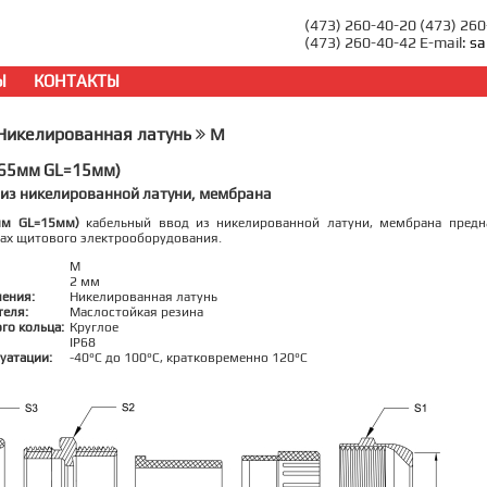
(473) 260-40-20 (473) 26
(473) 260-40-42 E-mail:
sa
Ы
КОНТАКТЫ
икелированная латунь
M
-65мм GL=15мм)
 из никелированной латуни, мембрана
мм GL=15мм)
кабельный ввод из никелированной латуни, мембрана предна
сах щитового электрооборудования.
M
2 мм
ления:
Никелированная латунь
теля:
Маслостойкая резина
го кольца:
Круглое
IP68
уатации:
-40°C до 100°C, кратковременно 120°C