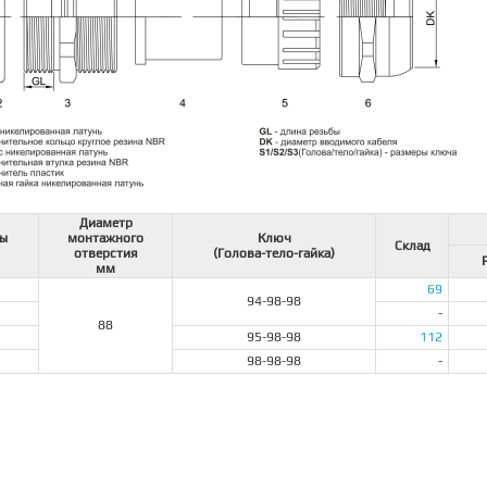
Диаметр
бы
монтажного
Ключ
Склад
отверстия
(Голова-тело-гайка)
мм
69
94-98-98
-
88
95-98-98
112
98-98-98
-