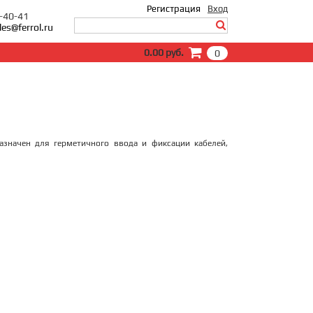
Регистрация
Вход
0-40-41
les@ferrol.ru
Вход
0.00 руб.
0
E-Mail:
Пароль:
Запомнить меня
Забыли пароль?
значен для герметичного ввода и фиксации кабелей,