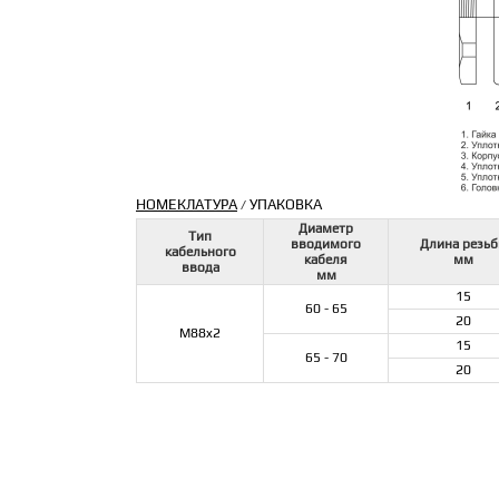
НОМЕКЛАТУРА
УПАКОВКА
/
Диаметр
Тип
вводимого
Длина резь
кабельного
кабеля
мм
ввода
мм
15
60 - 65
20
M88x2
15
65 - 70
20