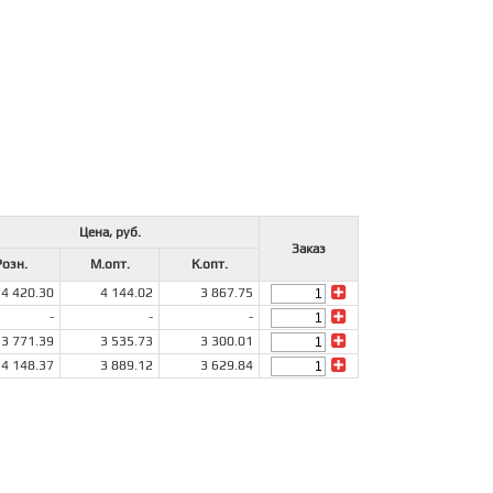
Цена, руб.
Заказ
Розн.
М.опт.
К.опт.
4 420.30
4 144.02
3 867.75
-
-
-
3 771.39
3 535.73
3 300.01
4 148.37
3 889.12
3 629.84