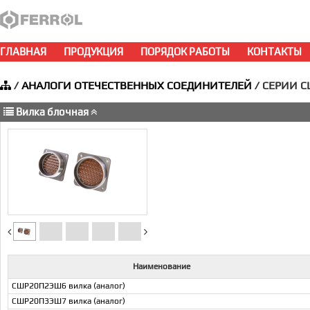
ГЛАВНАЯ
ПРОДУКЦИЯ
ПОРЯДОК РАБОТЫ
КОНТАКТЫ
/
АНАЛОГИ ОТЕЧЕСТВЕННЫХ СОЕДИНИТЕЛЕЙ
/ СЕРИИ 
Вилка блочная
Наименование
СШР20П2ЭШ6 вилка (аналог)
СШР20П3ЭШ7 вилка (аналог)