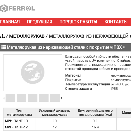
ГЛАВНАЯ
ПРОДУКЦИЯ
ПОРЯДОК РАБОТЫ
КОНТАКТЫ
/
МЕТАЛЛОРУКАВ
/ МЕТАЛЛОРУКАВ ИЗ НЕРЖАВЕЮЩЕЙ 
Металлорукав из нержавеющей стали с покрытием ПВХ
Благодаря особой гибкости обеспечива
устойчивость к UV излучению. Стойкос
Применяется в помещениях с повышен
открытой проводки кабеля и проводов
Материал
нержавеюща
Покрытие
самозатуха
Температура эксплуатации
от -40°С до 
Степень защиты
IP65
Тип
Условный диаметр
Внутренний диаметр
Мини
металлорукава
металлорукава
металлорукава (мм)
МРН-ПИНГ-10
10
9.1
МРН-ПИНГ-12
12
16.4