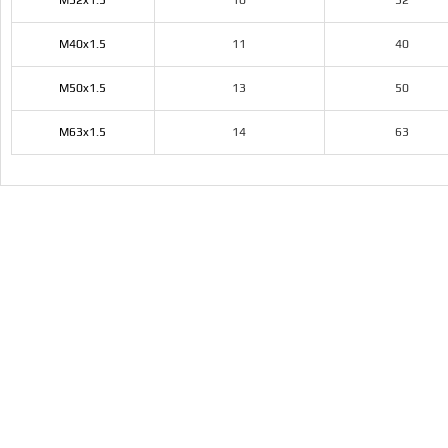
M32x1.5
10
32
M40x1.5
11
40
M50x1.5
13
50
M63x1.5
14
63