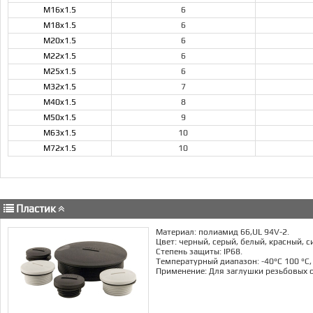
M16x1.5
6
M18x1.5
6
M20x1.5
6
M22x1.5
6
M25x1.5
6
M32x1.5
7
M40x1.5
8
M50x1.5
9
M63x1.5
10
M72x1.5
10
Пластик
Материал: полиамид 66,UL 94V-2.
Цвет: черный, серый, белый, красный, си
Степень защиты: IP68.
Температурный диапазон: -40°C 100 °C,
Применение: Для заглушки резьбовых 